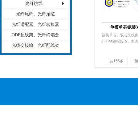
播电视系统、楼宇智

光纤跳线
电力控制系统、交通
统、城域网和局域网
光纤尾纤、光纤尾缆
用
光纤适配器、光纤转换器
单模单芯铠装
ODF配线架、光纤终端盒
铠装单芯、双芯光缆
纤不锈钢螺旋管、凯
光缆交接箱、光纤配线架
护套组成。光缆具有
械特性，易于布线及
工，是通信领域很好
共165条
介。产品在国防通信
视系统、楼宇智能控
控制系统、交通通讯
域网和局域网中广泛