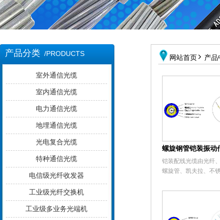
产品分类
/PRODUCTS

网站首页
产品
室外通信光缆
室内通信光缆
电力通信光缆
地埋通信光缆
光电复合光缆
特种通信光缆
铠装配线光缆由光纤
螺旋管、凯夫拉、不
电信级光纤收发器
网、外护套组成。光
良的机械特性，易于
工业级光纤交换机
续加工，是通信领域
工业级多业务光端机
输介质。产品在国防