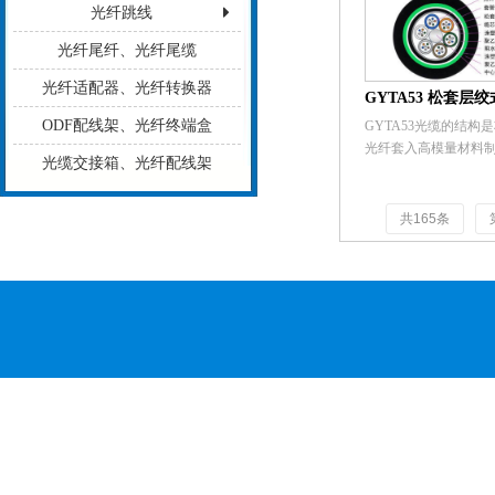
芯绞合成紧凑和圆形

光纤跳线
缆芯的缝隙充以阻水
制聚乙烯内护套，再
光纤尾纤、光纤尾缆
芳纶后挤制聚乙烯外
光纤适配器、光纤转换器
ODF配线架、光纤终端盒
GYTA53光缆的结构是将
光纤套入高模量材料
光缆交接箱、光纤配线架
套管中，松套管内填
合物。缆芯的中心是
加强芯，对于某些芯
共165条
来说，金属加强芯外
一层聚乙烯（PE）。
（和填充绳）围绕中
绞合成紧凑和圆形的
芯内的缝隙充以阻水
涂塑铝带（APL）纵
层聚乙烯内护套，双
带（PSP）纵包后挤
套成缆。