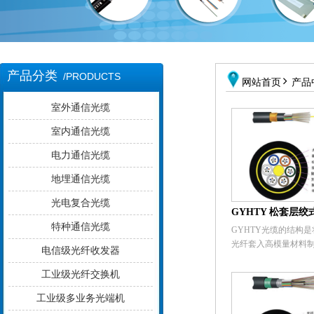
产品分类
/PRODUCTS

网站首页
产品
室外通信光缆
室内通信光缆
电力通信光缆
地埋通信光缆
光电复合光缆
特种通信光缆
GYHTY光缆的结构是将
光纤套入高模量材料
电信级光纤收发器
套管中，松套管内填
合物。缆芯的中心是
工业级光纤交换机
纤维增强塑料（FRP
工业级多业务光端机
管（和填充绳）围绕